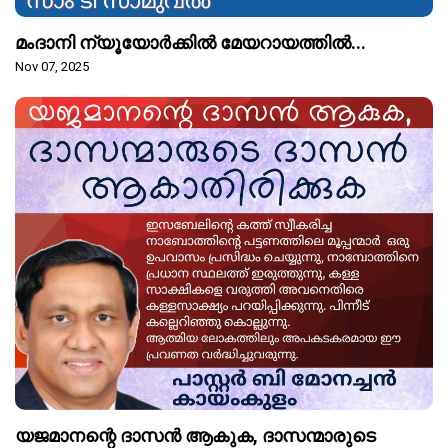
മംദാനി ന്യൂയോർക്കിൽ മേയറായത്തിൽ...
Nov 07, 2025
യജമാനന്റെ ദാസൻ ആകുക, ദാസന്മാരുടെ