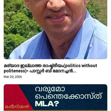
മര്യാദ ഇല്ലാത്ത രാഷ്ട്രീയം(politics without
politeness)▪️ പാസ്റ്റർ ബി മോനച്ചൻ...
Mar 20, 2026