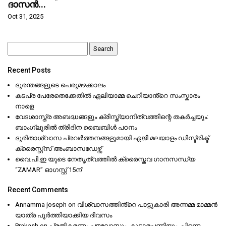
ദാസൻ...
Oct 31, 2025
Search
for:
Recent Posts
ദുരന്തങ്ങളുടെ പെരുമഴക്കാലം
കടപ്ര പേരേതെക്കേതിൽ ഏലിയാമ്മ ചെറിയാൻ്റെ സംസ്കാരം
നാളെ
വേദശാസ്ത്ര അബദ്ധങ്ങളും ക്രിസ്ത്യാനിത്വത്തിന്റെ തകർച്ചയും:
ബാംഗ്ലൂരിൽ ത്രിദിന ബൈബിൾ പഠനം
ദുരിതാശ്വാസ പ്രവർത്തനങ്ങളുമായി ഏജി മലയാളം ഡിസ്ട്രിക്ട്
ക്രൈസ്റ്റ്സ് അംബാസഡേഴ്സ്
വൈ.പി.ഇ യുടെ നേതൃത്വത്തിൽ ക്രൈസ്തവ ഗാനസന്ധ്യ
“ZAMAR” ഓഗസ്റ്റ് 15ന്
Recent Comments
Annamma joseph
on
വിശ്വാസത്തിൻ്റെ പാട്ടുകാരി അന്നമ്മ മാമ്മൻ
യാത്ര പൂർത്തിയാക്കിയ ദിവസം
Prakash
on
പ്രതികരണം-പൗലോസും, കൂടാരപ്പണിയും, പിന്നെ…