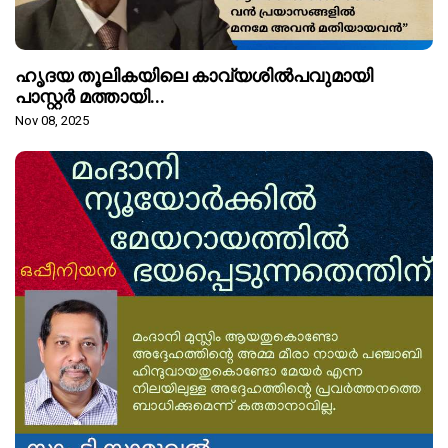
ഹൃദയ തൂലികയിലെ കാവ്യശിൽപവുമായി
പാസ്റ്റർ മത്തായി...
Nov 08, 2025