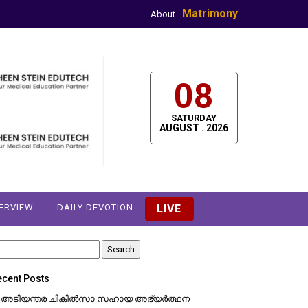
Matrimony
About
08
SATURDAY
AUGUST . 2026
TERVIEW
DAILY DEVOTION
LIVE
earch
r:
ecent Posts
അടിയന്തര ചികിൽസാ സഹായ അഭ്യർത്ഥന