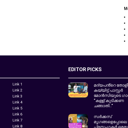
M
EDITOR PICKS
Link 1
മദ്യപൻ്റെ തോള
Link 2
കയ്യിട്ട് പാസ്റ്റർ
മോൻസിയുടെ ഗാ
Link 3
“കള്ള് കുടിക്കണ
Link 4
ചങ്ങാതി..”
Link 5
Link 6
സർക്കസ്
Link 7
മൃഗങ്ങളെപ്പോലെ
Link 8
പ്രസംഗകർ മെരുങ്