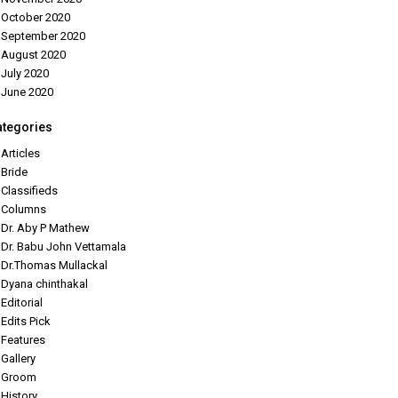
October 2020
September 2020
August 2020
July 2020
June 2020
ategories
Articles
Bride
Classifieds
Columns
Dr. Aby P Mathew
Dr. Babu John Vettamala
Dr.Thomas Mullackal
Dyana chinthakal
Editorial
Edits Pick
Features
Gallery
Groom
History