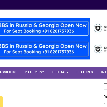
ASSIFIEDS
MATRIMONY
OBITUARY
FEATURES
IN
S
fo
R