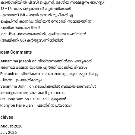
കാൽഗരിയിൽ പി.സി.ഐ.സി. ദേശീയ സമ്മേളനം ഓഗസ്റ്റ്
13–16 വരെ; ഒരുക്കങ്ങൾ പൂർത്തിയായി
ഏനാത്ത് HMI പ്രയർ സെൽ രൂപീകരിച്ചു
ഐപിസി കാനഡ റീജിയൻ സോദരി സമാജത്തിന്
പുതിയ ഭാരവാഹികൾ
കടപ്ര പേരേതെക്കേതിൽ ഏലിയാമ്മ ചെറിയാൻ
(അമ്മിണി- 86) കർതൃസന്നിധിയിൽ
ecent Comments
Annamma joseph
on
വിശ്വാസത്തിൻ്റെ പാട്ടുകാരി
അന്നമ്മ മാമ്മൻ യാത്ര പൂർത്തിയാക്കിയ ദിവസം
Prakash
on
പ്രതികരണം-പൗലോസും, കൂടാരപ്പണിയും,
പിന്നെ… ഉപദേശിമാരും!
Saramma John ,
on
ടൊപീക്കയിൽ ബഥേൽ ബൈബിൾ
കോളേജിനു തുടക്കം കുറിച്ച ദിവസം
Pr.Sunny Sam
on
Hallelujah ll കരുതൽ
Richy
on
Hallelujah ll പ്രതിദിന ധ്യാനം ll
rchives
August 2026
July 2026