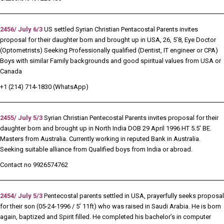
2456/ July 6/3
US settled Syrian Christian Pentacostal Parents invites
proposal for their daughter born and brought up in USA, 26, 5’8, Eye Doctor
(Optometrists) Seeking Professionally qualified (Dentist, IT engineer or CPA)
Boys with similar Family backgrounds and good spiritual values from USA or
Canada
+1 (214) 714-1830 (WhatsApp)
2455/ July 5/3
Syrian Christian Pentecostal Parents invites proposal for their
daughter born and brought up in North India DOB 29 April 1996 HT 5.5′ BE.
Masters from Australia. Currently working in reputed Bank in Australia.
Seeking suitable alliance from Qualified boys from India or abroad.
Contact no 9926574762
2454/ July 5/3
Pentecostal parents settled in USA, prayerfully seeks proposal
for their son (05-24-1996 / 5’ 11ft) who was raised in Saudi Arabia. He is born
again, baptized and Spirit filled. He completed his bachelor’s in computer