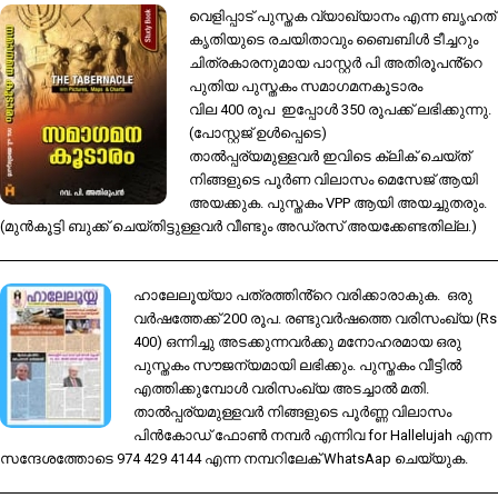
വെളിപ്പാട് പുസ്തക വ്യാഖ്യാനം എന്ന ബൃഹത്
കൃതിയുടെ രചയിതാവും ബൈബിൾ ടീച്ചറും
ചിത്രകാരനുമായ പാസ്റ്റർ പി അതിരൂപൻ്റെ
പുതിയ പുസ്തകം സമാഗമനകൂടാരം
വില 400 രൂപ ഇപ്പോൾ 350 രൂപക്ക് ലഭിക്കുന്നു.
(പോസ്റ്റജ് ഉൾപ്പെടെ)
താൽപ്പര്യമുള്ളവർ ഇവിടെ ക്ലിക് ചെയ്ത്
നിങ്ങളുടെ പൂർണ വിലാസം മെസേജ് ആയി
അയക്കുക. പുസ്തകം VPP ആയി അയച്ചുതരും.
(മുൻകൂട്ടി ബുക്ക് ചെയ്തിട്ടുള്ളവർ വീണ്ടും അഡ്രസ് അയക്കേണ്ടതില്ല.)
ഹാലേലൂയ്യാ പത്രത്തിൻ്റെ വരിക്കാരാകുക. ഒരു
വർഷത്തേക്ക് 200 രൂപ. രണ്ടുവർഷത്തെ വരിസംഖ്യ (Rs
400) ഒന്നിച്ചു അടക്കുന്നവർക്കു മനോഹരമായ ഒരു
പുസ്തകം സൗജന്യമായി ലഭിക്കും. പുസ്തകം വീട്ടിൽ
എത്തിക്കുമ്പോൾ വരിസംഖ്യ അടച്ചാൽ മതി.
താൽപ്പര്യമുള്ളവർ നിങ്ങളുടെ പൂർണ്ണ വിലാസം
പിൻകോഡ് ഫോൺ നമ്പർ എന്നിവ for Hallelujah എന്ന
സന്ദേശത്തോടെ 974 429 4144 എന്ന നമ്പറിലേക് WhatsAap ചെയ്യുക.