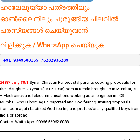
ഹാലേലൂയ്യാ പത്രത്തിലും
ഓൺലൈനിലും ചുരുങ്ങിയ ചിലവിൽ
പരസ്യങ്ങൾ ചെയ്യുവാൻ
വിളിക്കുക / WhatsApp ചെയ്യുക
+91 9349500155 /6282936289
2483/ July 30/1
Syrian Christian Pentecostal parents seeking proposals for
their daughter, 23 years (15.06.1998) born in Kerala brought up in Mumbai, BE
– Electronics and telecommunications working as an engineer in TCS
Mumbai, who is born again baptized and God fearing. Inviting proposals
from born again baptized God fearing and professionally qualified boys from
India or abroad.
Contact Watts App. 00966 56962 8088