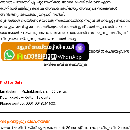
അവൾ പ്രാർത്ഥിച്ചു. പുരോഹിതൻ അവൾ ലഹരിയിലാണ് എന്ന്
തെറ്റിദ്ധരിച്ചങ്കിലും ദൈവം അവളെ അറിഞ്ഞു. അവളുടെ സങ്കടങ്ങൾ
അറിഞ്ഞു. അവൾക്കു മറുപടി നൽകി.
ദുരിതങ്ങൾ പെയ്തൊഴിയാതെ, സങ്കടക്കടലിന്റെ നടുവിൽ ഒറ്റപ്പെട്ടു തകർന്ന
മനസ്സും, മരവിച്ച മനഃസാക്ഷിയുമായി താങ്കൾ ഇത് വായിക്കുമ്പോൾ വചനം
ശാന്തമായി പറയുന്നു. ദൈവം നമ്മുടെ സങ്കടങ്ങൾ അറിയുന്നു. അവിടുന്ന്
വിടുതൽ നൽകുന്നു. ദൈവം സഹായിക്കട്ടെ.
ജോയിൻ ചെയ്യുവാൻ
ഇവിടെ ക്ലിക് ചെയ്യുക
Plot for Sale
Ernakulam – Kizhakkambalam 33 cents.
Kozhikkode – Kottuli 15 cents.
Please contact 0091 9048261600.
വീടും വസ്തുവും വില്പനയ്ക്ക്
കൊല്ലം ജില്ലയിൽ ഏഴു കോണിൽ 26 സെന്റ് സ്ഥലവും വീടും വില്പനക്ക്