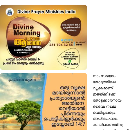
നാം സഭയാം
തോട്ടത്തിലെ
വൃക്ഷമാണ്.
ഇടയ്ക്കിടക്ക്
തോട്ടക്കാരനായ
ദൈവം നമ്മെ
വെടിപ്പാക്കും.
അധികം ഫലം
കായ്‌ക്കേണ്ടതിനു