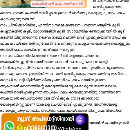
വേണ്ടിയാണ് ചെത്തി
വെടിപ്പാക്കുന്നത്.
ദൈവം നമ്മെ ചെത്തി വെടിപ്പാക്കുമ്പോൾ ഓർത്തു കൊള്ളുക, നാം ഫലം
കായ്ക്കുന്നുണ്ടെന്ന്.
നാം ചിന്തിക്കാറില്ലേ, എന്തിനാ നമ്മെ ഇങ്ങനെ പ്രയാസങ്ങളിൽ കൂടി,
കഷ്ടതകളിൽ കൂടി, രോഗങ്ങളിൽ കൂടി, സാമ്പത്തിക ഞെരുക്കത്തിൽ കൂടി
കടത്തി വിടുന്നതെന്ന്. ദൈവം നമ്മെ ചെത്തി വെടിപ്പാക്കുകയാണ് അധികം
ഫലം കായ്‌ക്കേണ്ടതിനു വേണ്ടി. വേദനിക്കുന്ന വേളയിൽ ഓർത്തു കൊള്ളുക,
താങ്കൾ ഫലം കായ്ക്കുന്നുണ്ട് എന്ന വസ്തുത.
നാം കായ്ക്കുന്നില്ലെങ്കിൽ നമ്മെ നീക്കി കളയുമായിരുന്നു.
യേശുക്രിസ്തുവിൽ കായ്കാത്ത കൊമ്പ് ഒക്കെയും ദൈവം വെട്ടി
നീക്കിക്കളയും. പ്രിയ ദൈവപൈതലേ, സഭയാം തോട്ടത്തിലെ വൃക്ഷമായ
താങ്കളെ ദൈവം ഇടയ്ക്കിടെ ചെത്തി വെടിപ്പാക്കും. ദൈവത്തിനു അറിയാം
താങ്കൾ പൊട്ടികിളിർത്ത് വീണ്ടും അധികം ഫലം കായ്ക്കുമെന്ന്.
ആകയാൽ ദൈവത്തിന്റെ തോട്ടത്തിലെ വൃക്ഷമാകുന്ന നമ്മെ ദൈവം
ചെത്തി വെടിപ്പാക്കുന്നത് അധികം ഫലം കായ്ക്കുന്നതിനു വേണ്ടിയാണ്.
ആകയാൽ ധൈര്യത്തോടെ ജീവിക്കുക. തോട്ടക്കാരനായ
യേശുക്രിസ്തുവാണ് താങ്കളെ ചെത്തിവെടിപ്പാക്കുന്നത്. അത് താങ്കളെ
ഭാരപ്പെടുത്തുവാനല്ല, അധികം ഫലം കായ്‌ക്കേണ്ടതിനു വേണ്ടിയത്രെ.
ജോയിൻ ചെയ്യുവാൻ