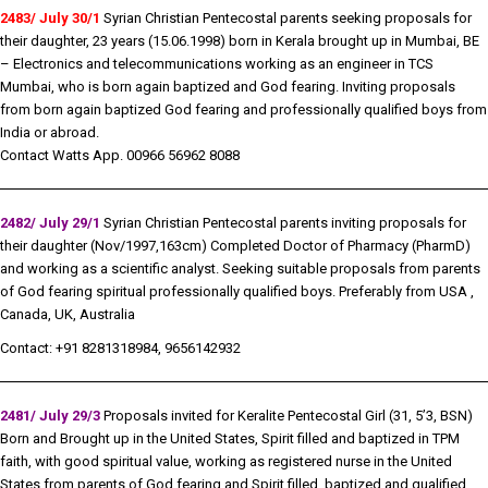
2483/ July 30/1
Syrian Christian Pentecostal parents seeking proposals for
their daughter, 23 years (15.06.1998) born in Kerala brought up in Mumbai, BE
– Electronics and telecommunications working as an engineer in TCS
Mumbai, who is born again baptized and God fearing. Inviting proposals
from born again baptized God fearing and professionally qualified boys from
India or abroad.
Contact Watts App. 00966 56962 8088
2482/ July 29/1
Syrian Christian Pentecostal parents inviting proposals for
their daughter (Nov/1997,163cm) Completed Doctor of Pharmacy (PharmD)
and working as a scientific analyst. Seeking suitable proposals from parents
of God fearing spiritual professionally qualified boys. Preferably from USA ,
Canada, UK, Australia
Contact: +91 8281318984, 9656142932
2481/ July 29/3
Proposals invited for Keralite Pentecostal Girl (31, 5’3, BSN)
Born and Brought up in the United States, Spirit filled and baptized in TPM
faith, with good spiritual value, working as registered nurse in the United
States from parents of God fearing and Spirit filled, baptized and qualified