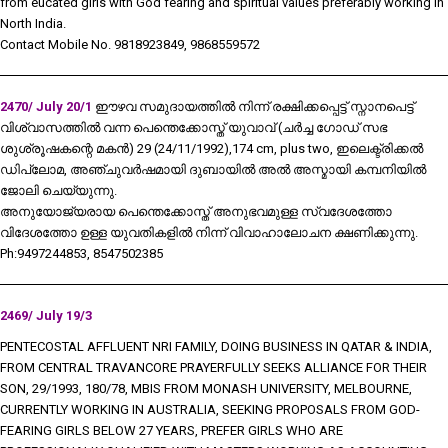
from eucated girls with God fearing and spiritual values preferably working in
North India.
Contact Mobile No. 9818923849, 9868559572
2470/ July 20/1
ഈഴവ സമുദായത്തിൽ നിന്ന് രക്ഷിക്കപ്പെട്ട് സ്നാനപെട്ട്
വിശ്വാസത്തിൽ വന്ന പെന്തെക്കോസ്ത് യുവാവ് (ചർച്ച ഗോഡ് സഭ
ശുശ്രൂഷകന്റെ മകൻ) 29 (24/11/1992),174 cm, plus two, ഇലെക്ട്രിക്കൽ
ഡിപ്ലോമ, അഞ്ചുവർഷമായി ദുബായിൽ അൽ അസ്മായി കമ്പനിയിൽ
ജോലി ചെയ്യുന്നു.
അനുയോജ്യരായ പെന്തെക്കോസ്ത് അനുഭവമുള്ള സ്വദേശത്തോ
വിദേശത്തോ ഉള്ള യുവതികളിൽ നിന്ന് വിവാഹാലോചന ക്ഷണിക്കുന്നു.
Ph:9497244853, 8547502385
2469/ July 19/3
PENTECOSTAL AFFLUENT NRI FAMILY, DOING BUSINESS IN QATAR & INDIA,
FROM CENTRAL TRAVANCORE PRAYERFULLY SEEKS ALLIANCE FOR THEIR
SON, 29/1993, 180/78, MBIS FROM MONASH UNIVERSITY, MELBOURNE,
CURRENTLY WORKING IN AUSTRALIA, SEEKING PROPOSALS FROM GOD-
FEARING GIRLS BELOW 27 YEARS, PREFER GIRLS WHO ARE