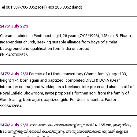
Tel 001 587-700-8062 (cell) 403 285 8062 (land)
2476/ July 27/3
Cheramar christian Pentecostal girl, 26 years (7/02/1996), 148 cm, B. Pharm,
independent church, seeking suitable alliance from boys of similar
background and qualification form India or abroad
Ph: 9497002576
2475/ July 26/
3
Parents
of a Hindu convert boy (Varma family), aged 33,
height 174, born again and baptized, completed DISLI & DCFA (Deaf
interpreter course) and working as a freelance interpreter and also a staff of
Royal Enfield Showroom, invite proposals for their son, from the family of
God fearing, born again, baptized girls. For details, contact Pastor-
9995402664
2474/ July 26/3
സാംബവ പെന്തെക്കോസ്ത് യുവാവ് 34, 165 cm, ഇരുനിറം,
Bsc നേഴ്സ് ആയി ജോലി ചെയ്യുന്നു. അനുയോജ്യരായ യുവതികളുടെ