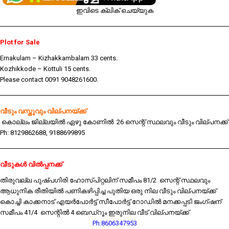
ഇവിടെ ക്ലിക് ചെയ്യുക
Plot for Sale
Ernakulam – Kizhakkambalam 33 cents.
Kozhikkode – Kottuli 15 cents.
Please contact 0091 9048261600.
വീടും വസ്തുവും വില്പനയ്ക്ക്
കൊല്ലം ജില്ലയിൽ ഏഴു കോണിൽ 26 സെന്റ് സ്ഥലവും വീടും വില്പനക്ക്
Ph: 8129862688, 9188699895
വീടുകൾ വിൽപ്പനക്ക്
തിരുവല്ല പുഷ്പഗിരി ഹോസ്പിറ്റലിന് സമീപം 81/2 സെന്റ് സ്ഥലവും
ആധുനിക രീതിയിൽ പണികഴിപ്പിച്ച പുതിയ ഒരു നില വീടും വില്പനയ്ക്ക്
കൊച്ചി കാക്കനാട് എയർപോർട്ട് സീപോർട്ട് റോഡിൽ മനക്കപ്പടി ജംഗ്ഷന്
സമീപം 41/4 സെന്റിൽ 4 ബെഡ്റൂം ഇരുനില വീട് വില്പനയ്ക്ക്
Ph:8606347953