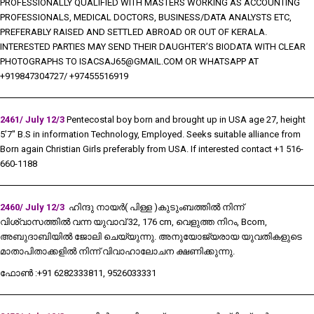
PROFESSIONALLY QUALIFIED WITH MASTERS WORKING AS ACCOUNTING
PROFESSIONALS, MEDICAL DOCTORS, BUSINESS/DATA ANALYSTS ETC,
PREFERABLY RAISED AND SETTLED ABROAD OR OUT OF KERALA.
INTERESTED PARTIES MAY SEND THEIR DAUGHTER’S BIODATA WITH CLEAR
PHOTOGRAPHS TO
ISACSAJ65@GMAIL.COM
OR WHATSAPP AT
+919847304727/ +97455516919
2461/ July 12/3
Pentecostal boy born and brought up in USA age 27, height
5’7″ B.S in information Technology, Employed. Seeks suitable alliance from
Born again Christian Girls preferably from USA. If interested contact +1 516-
660-1188
2460/ July 12/3
ഹിന്ദു നായർ( പിള്ള )കുടുംബത്തിൽ നിന്ന്
വിശ്വാസത്തിൽ വന്ന യുവാവ് 32, 176 cm, വെളുത്ത നിറം, Bcom,
അബുദാബിയിൽ ജോലി ചെയ്യുന്നു. അനുയോജ്യരായ യുവതികളുടെ
മാതാപിതാക്കളിൽ നിന്ന് വിവാഹാലോചന ക്ഷണിക്കുന്നു.
ഫോൺ :+91 6282333811, 9526033331