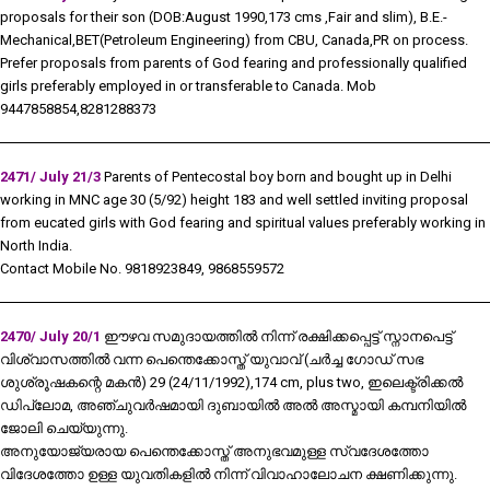
proposals for their son (DOB:August 1990,173 cms ,Fair and slim), B.E.-
Mechanical,BET(Petroleum Engineering) from CBU, Canada,PR on process.
Prefer proposals from parents of God fearing and professionally qualified
girls preferably employed in or transferable to Canada. Mob
9447858854,8281288373
2471/ July 21/3
Parents of Pentecostal boy born and bought up in Delhi
working in MNC age 30 (5/92) height 183 and well settled inviting proposal
from eucated girls with God fearing and spiritual values preferably working in
North India.
Contact Mobile No. 9818923849, 9868559572
2470/ July 20/1
ഈഴവ സമുദായത്തിൽ നിന്ന് രക്ഷിക്കപ്പെട്ട് സ്നാനപെട്ട്
വിശ്വാസത്തിൽ വന്ന പെന്തെക്കോസ്ത് യുവാവ് (ചർച്ച ഗോഡ് സഭ
ശുശ്രൂഷകന്റെ മകൻ) 29 (24/11/1992),174 cm, plus two, ഇലെക്ട്രിക്കൽ
ഡിപ്ലോമ, അഞ്ചുവർഷമായി ദുബായിൽ അൽ അസ്മായി കമ്പനിയിൽ
ജോലി ചെയ്യുന്നു.
അനുയോജ്യരായ പെന്തെക്കോസ്ത് അനുഭവമുള്ള സ്വദേശത്തോ
വിദേശത്തോ ഉള്ള യുവതികളിൽ നിന്ന് വിവാഹാലോചന ക്ഷണിക്കുന്നു.