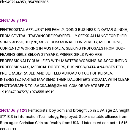
Ph:9497244853, 8547502385
2469/ July 19/3
PENTECOSTAL AFFLUENT NRI FAMILY, DOING BUSINESS IN QATAR & INDIA,
FROM CENTRAL TRAVANCORE PRAYERFULLY SEEKS ALLIANCE FOR THEIR
SON, 29/1993, 180/78, MBIS FROM MONASH UNIVERSITY, MELBOURNE,
CURRENTLY WORKING IN AUSTRALIA, SEEKING PROPOSALS FROM GOD-
FEARING GIRLS BELOW 27 YEARS, PREFER GIRLS WHO ARE
PROFESSIONALLY QUALIFIED WITH MASTERS WORKING AS ACCOUNTING
PROFESSIONALS, MEDICAL DOCTORS, BUSINESS/DATA ANALYSTS ETC,
PREFERABLY RAISED AND SETTLED ABROAD OR OUT OF KERALA.
INTERESTED PARTIES MAY SEND THEIR DAUGHTER’S BIODATA WITH CLEAR
PHOTOGRAPHS TO
ISACSAJ65@GMAIL.COM
OR WHATSAPP AT
+919847304727/ +97455516919
2461/ July 12/3
Pentecostal boy born and brought up in USA age 27, height
5’7″ B.S in information Technology, Employed. Seeks suitable alliance from
Born again Christian Girls preferably from USA. If interested contact +1 516-
660-1188