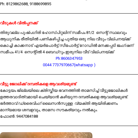
Ph: 8129862688, 9188699895
വീടുകൾ വിൽപ്പനക്ക്
തിരുവല്ല പുഷ്പഗിരി ഹോസ്പിറ്റലിന് സമീപം 81/2 സെന്റ് സ്ഥലവും
ആധുനിക രീതിയിൽ പണികഴിപ്പിച്ച പുതിയ ഒരു നില വീടും വില്പനയ്ക്ക്
കൊച്ചി കാക്കനാട് എയർപോർട്ട് സീപോർട്ട് റോഡിൽ മനക്കപ്പടി ജംഗ്ഷന്
സമീപം 41/4 സെന്റിൽ 4 ബെഡ്റൂം ഇരുനില വീട് വില്പനയ്ക്ക്
Ph:8606347953
0044 7737970667(whatsapp )
വീട്ടു ജോലിക്ക് ദമ്പതികളെ ആവശ്യമുണ്ട്
കോട്ടയം ജില്ലയിലെ ക്രിസ്തീയ ഭവനത്തിൽ താമസിച്ച് വീട്ടുജോലികൾ
ഉത്തരവാദിത്വമായി ചെയ്യാൻ കഴിയുന്ന ദമ്പതികളെ ആവശ്യമുണ്ട്.
ഭർത്താവ് ഡ്രൈവിംഗ് ലൈസൻസുള്ള വ്യക്തി ആയിരിക്കണം
മാന്യമായ ശമ്പളവും, താമസ സൗകര്യവും നൽകും.
ഫോൺ :9447084188