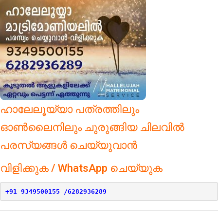
ഹാലേലൂയ്യാ പത്രത്തിലും
ഓൺലൈനിലും ചുരുങ്ങിയ ചിലവിൽ
പരസ്യങ്ങൾ ചെയ്യുവാൻ
വിളിക്കുക / WhatsApp ചെയ്യുക
+91 9349500155 /6282936289