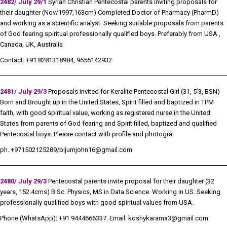
2482/ July 29/1
Syrian Christian Pentecostal parents inviting proposals for
their daughter (Nov/1997,163cm) Completed Doctor of Pharmacy (PharmD)
and working as a scientific analyst. Seeking suitable proposals from parents
of God fearing spiritual professionally qualified boys. Preferably from USA ,
Canada, UK, Australia
Contact: +91 8281318984, 9656142932
2481/ July 29/3
Proposals invited for Keralite Pentecostal Girl (31, 5’3, BSN)
Born and Brought up in the United States, Spirit filled and baptized in TPM
faith, with good spiritual value, working as registered nurse in the United
States from parents of God fearing and Spirit filled, baptized and qualified
Pentecostal boys. Please contact with profile and photogra.
ph. +971502125289/
bijumjohn16@
gmail.com
2480/ July 29/
3
Pentecostal
parents invite proposal for their daughter (32
years, 152.4cms) B.Sc. Physics, MS in Data Science. Working in US. Seeking
professionally qualified boys with good spiritual values from USA.
Phone (WhatsApp): +91 9444666337. Email:
koshykarama3@gmail.com