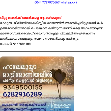
0044 7737970667(whatsapp )
വീട്ടു ജോലിക്ക് ദമ്പതികളെ ആവശ്യമുണ്ട്
കോട്ടയം ജില്ലയിലെ ക്രിസ്തീയ ഭവനത്തിൽ താമസിച്ച് വീട്ടുജോലികൾ
ഉത്തരവാദിത്വമായി ചെയ്യാൻ കഴിയുന്ന ദമ്പതികളെ ആവശ്യമുണ്ട്.
ഭർത്താവ് ഡ്രൈവിംഗ് ലൈസൻസുള്ള വ്യക്തി ആയിരിക്കണം
മാന്യമായ ശമ്പളവും, താമസ സൗകര്യവും നൽകും.
ഫോൺ :9447084188