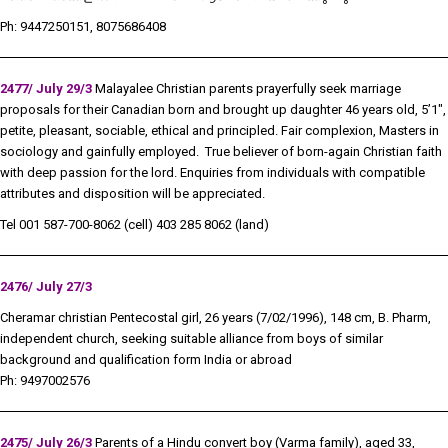
Ph: 9447250151, 8075686408
2477/ July 29/3
Malayalee Christian parents prayerfully seek marriage
proposals for their Canadian born and brought up daughter 46 years old, 5’1″,
petite, pleasant, sociable, ethical and principled. Fair complexion, Masters in
sociology and gainfully employed. True believer of born-again Christian faith
with deep passion for the lord. Enquiries from individuals with compatible
attributes and disposition will be appreciated.
Tel 001 587-700-8062 (cell) 403 285 8062 (land)
2476/ July 27/3
Cheramar christian Pentecostal girl, 26 years (7/02/1996), 148 cm, B. Pharm,
independent church, seeking suitable alliance from boys of similar
background and qualification form India or abroad
Ph: 9497002576
2475/ July 26/
3
Parents
of a Hindu convert boy (Varma family), aged 33,