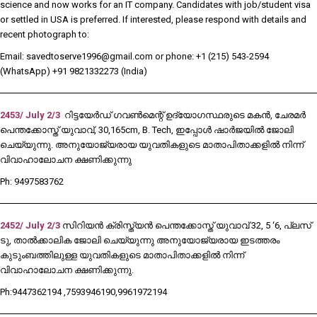
science and now works for an IT company. Candidates with job/student visa
or settled in USA is preferred. If interested, please respond with details and
recent photograph to:
Email: savedtoserve1996@gmail.com or phone: +1 (215) 543-2594
(WhatsApp) +91 9821332273 (India)
2453/ July 2/3
റിട്ടയേർഡ് ഗവൺമെന്റ് ഉദ്യോഗസ്ഥരുടെ മകൻ, ചേരമർ
പെന്തക്കോസ്ത് യുവാവ്, 30,165cm, B. Tech, ഇപ്പോൾ ഷാർജയിൽ ജോലി
ചെയ്യുന്നു. അനുയോജ്യരായ യുവതികളുടെ മാതാപിതാക്കളിൽ നിന്ന്
വിവാഹാലോചന ക്ഷണിക്കുന്നു
Ph: 9497583762
2452/ July 2/3
സിറിയൻ ക്രിസ്ത്യൻ പെന്തക്കോസ്ത് യുവാവ് 32, 5 ‘6, പ്ലസ്
ടു, താൽക്കാലിക ജോലി ചെയ്യുന്നു അനുയോജ്യരായ ഇടത്തരം
കുടുംബത്തിലുള്ള യുവതികളുടെ മാതാപിതാക്കളിൽ നിന്ന്
വിവാഹാലോചന ക്ഷണിക്കുന്നു.
Ph:9447362194 ,7593946190,9961972194