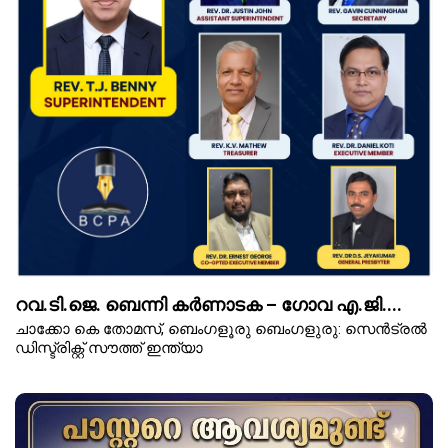
റവ.ടി.ജെ. ബെന്നി കർണാടക – ഗോവ എ.ജി....
ചാക്കോ കെ തോമസ്, ബെംഗളൂരു ബെംഗളുരു: സെൻട്രൽ
ഡിസ്ട്രിക്റ്റ് സൗത്ത് ഇന്ത്യാ