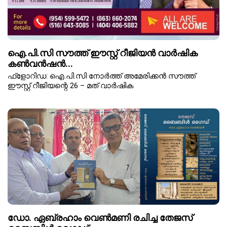
ഐ.പി.സി സൗത്ത് ഈസ്റ്റ് റീജിയൻ വാർഷിക
കൺവൻഷൻ...
ഫ്ളോറിഡ: ഐ.പി.സി നോർത്ത് അമേരിക്കൻ സൗത്ത്
ഈസ്റ്റ് റീജിയന്റെ 26 – മത് വാർഷിക
ഡോ. ഏബ്രഹാം വെൺമണി രചിച്ച തേജസ്