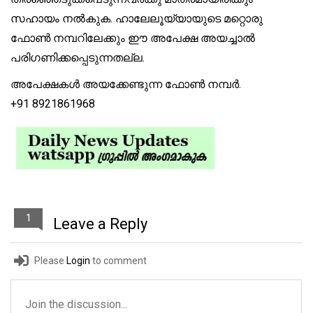
സഹായം നൽകുക. ഹാലേലൂയ്യായുടെ മറ്റൊരു
ഫോൺ നമ്പറിലേക്കും ഈ അപേക്ഷ അയച്ചാൽ
പരിഗണിക്കപ്പെടുന്നതല്ല.
അപേക്ഷകൾ അയക്കേണ്ടുന്ന ഫോൺ നമ്പർ.
+91 8921861968
1
Leave a Reply
Please
Login
to comment