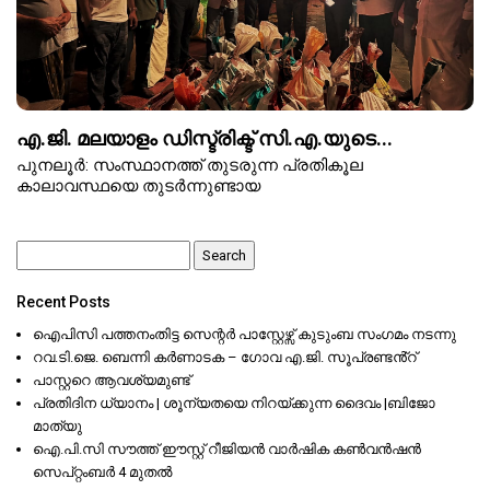
എ.ജി. മലയാളം ഡിസ്ട്രിക്ട് സി.എ.യുടെ...
പുനലൂർ: സംസ്ഥാനത്ത് തുടരുന്ന പ്രതികൂല
കാലാവസ്ഥയെ തുടർന്നുണ്ടായ
Search
for:
Recent Posts
ഐപിസി പത്തനംതിട്ട സെന്റർ പാസ്റ്റേഴ്സ് കുടുംബ സംഗമം നടന്നു
റവ.ടി.ജെ. ബെന്നി കർണാടക – ഗോവ എ.ജി. സൂപ്രണ്ടൻ്റ്
പാസ്റ്ററെ ആവശ്യമുണ്ട്
പ്രതിദിന ധ്യാനം | ശൂന്യതയെ നിറയ്ക്കുന്ന ദൈവം |ബിജോ
മാത്യു
ഐ.പി.സി സൗത്ത് ഈസ്റ്റ് റീജിയൻ വാർഷിക കൺവൻഷൻ
സെപ്റ്റംബർ 4 മുതൽ