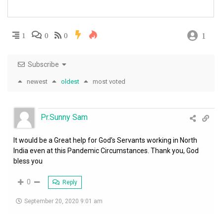
1
1
0
0
Subscribe
newest
oldest
most voted
Pr.Sunny Sam
It would be a Great help for God’s Servants working in North
India even at this Pandemic Circumstances. Thank you, God
bless you
0
Reply
September 20, 2020 9:01 am