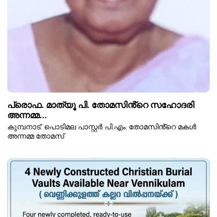
പ്രൊഫ. മാത്യൂ പി. തോമസിൻ്റെ സഹോദരി
അന്നമ്മ...
കുമ്പനാട്: പൊടിമല പാസ്റ്റർ പി.എം. തോമസിൻ്റെ മകൾ
അന്നമ്മ തോമസ്