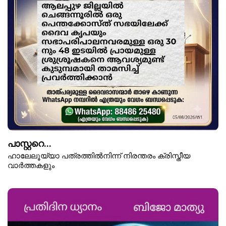
പാസ്റ്ററെ...
ഹാലേലൂയ്യാ പത്രത്തിൽനിന്ന് നിരന്തരം ക്രിസ്തീയ
വാർത്തകളും