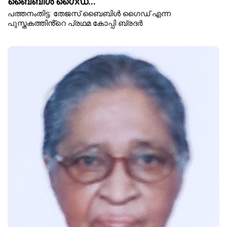
ബൈബിൾ ഗൈഡ്...
പത്തനംതിട്ട: തേജസ് ബൈബിൾ ഗൈഡ് എന്ന
പുസ്തകത്തിൻ്റെ പ്രഥമ കോപ്പി ബ്രദർ