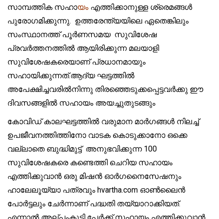
സാമ്പത്തിക സഹാ
യം
എത്തിക്കാനുള്ള ശ്രെമങ്ങൾ
പുരോഗമിക്കുന്നു. ഉത്തരേന്ത്യയിലെ ഏതെങ്കിലും
സംസ്ഥാനത്ത് പൂർണസമയ സുവിശേഷ
പ്രവർത്തനത്തിൽ ആയിരിക്കുന്ന മലയാളി
സുവിശേഷകരെയാണ് പ്രധാനമായും
സഹായിക്കുന്നത്.ആദ്യ ഘട്ടത്തിൽ
അപേക്ഷിച്ചവരിൽനിന്നു തിരഞ്ഞെടുക്കപ്പെട്ടവർക്കു ഈ
ദിവസങ്ങളിൽ സഹായം അയച്ചുതുടങ്ങും
കോവിഡ് കാലഘട്ടത്തിൽ വരുമാന മാർഗങ്ങൾ നിലച്ച്
ഉപജീവനത്തിത്തിനോ വാടക കൊടുക്കാനോ ഒക്കെ
വല്ലാതെ ബുദ്ധിമുട്ട് അനുഭവിക്കുന്ന 100
സുവിശേഷകരെ കണ്ടെത്തി ചെറിയ സഹായം
എത്തിക്കുവാൻ ഒരു മിഷൻ ഓർഗനൈസേഷനും
ഹാലേലൂയ്യാ പത്രവും hvartha.com ഓൺലൈൻ
പോർട്ടലും ചേർന്നാണ് പദ്ധതി തയ്യാറാക്കിയത്.
എന്നാൽ അല്പംകൂടി പേർക്ക് സഹായം എത്തിക്കുവാൻ