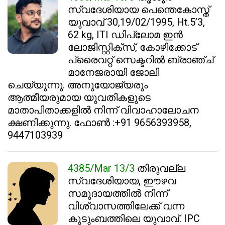
സ്വദേശിയായ പെന്തെകോസ്ത്
യുവാവ് 30,19/02/1995, Ht.5’3,
62 kg, ITI ഡിപ്ലോമ ഇൻ
ലോജിസ്റ്റിക്സ്, കോഴിക്കോട്
പ്രൈവറ്റ് സെക്ടറിൽ ബ്രാഞ്ച്
മാനേജരായി ജോലി
ചെയ്യുന്നു. അനുയോജ്യരും
ആത്മീയരുമായ യുവതികളുടെ
മാതാപിതാക്കളിൽ നിന്ന് വിവാഹാലോചന
ക്ഷണിക്കുന്നു. ഫോൺ :+91 9656393958,
9447103939
4385/Mar 13/3
തിരുവല്ല
സ്വദേശിയായ, ഈഴവ
സമുദായത്തിൽ നിന്ന്
വിശ്വാസത്തിലേക്ക് വന്ന
കുടുംബത്തിലെ യുവാവ്. IPC