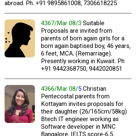
abroad. Ph. +91 9895861008, 7306618225
4367/Mar 08/3
Suitable
Proposals are invited from
parents of born again girls for a
born again baptised boy, 46 years,
6 feet, MCA. (Remarriage).
Presently working in Kuwait. Ph
+91 9442368750, 9442020851
4366/Mar 08/
5
Christian
Pentecostal parents from
Kottayam invites proposals for
their daughter (26/165cm/58kg)
Btech IT engineer working as
Software developer in MNC
Bangalore. IELTS score-6.5.