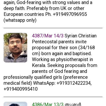
again, God-fearing with strong values and a
deep faith. Preferably from UK or other
European countries Ph. +919497096955
(whatsapp only)
4387/Mar 14/3
Syrian Christian
Pentecostal parents invite
proposal for their son (34/168
cm) born again and baptised.
Working as physiotherapist in
Kerala. Seeking proposals from
parents of God fearing and
professionally qualified girls (preference
medical field) WhatsApp: +919312422234,
+919400995410
4386/Mar 13/3
തൃശൂർ