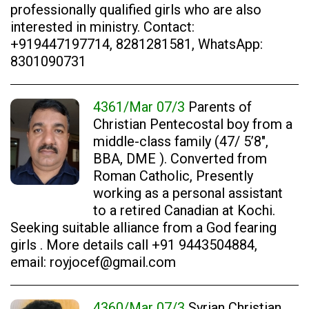
professionally qualified girls who are also
interested in ministry. Contact:
+919447197714, 8281281581, WhatsApp:
8301090731
4361/Mar 07/3
Parents of
Christian Pentecostal boy from a
middle-class family (47/ 5’8″,
BBA, DME ). Converted from
Roman Catholic, Presently
working as a personal assistant
to a retired Canadian at Kochi.
Seeking suitable alliance from a God fearing
girls . More details call +91 9443504884,
email: royjocef@gmail.com
4360/Mar 07/3
Syrian Christian