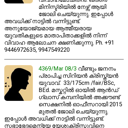
മിനിസ്ട്രിയിൽ നേഴ്സ് ആയി
ജോലി ചെയ്യുന്നു. ഇപ്പോൾ
അവധിക്ക് നാട്ടിൽ വന്നിട്ടുണ്ട്.
അനുയോജ്യമായ ആത്മീയരായ
യുവതികളുടെ മാതാപിതാക്കളിൽ നിന്ന്
വിവാഹ ആലോചന ക്ഷണിക്കുന്നു. Ph. +91
9446972635, 9947549220
4369/Mar 08/3
വീണ്ടും ജനനം
പ്രാപിച്ച സിറിയൻ ക്രിസ്ത്യൻ
യുവാവ്. 33/175cm /fair/BSc,
BEd. മസ്കറ്റിൽ ഓയിൽ ആൻഡ്
ഗ്ലാസ് കമ്പനിയിൽ അക്കൗണ്ട്
സെക്ഷനിൽ ഓഫീസറായി 2015
മുതൽ ജോലി ചെയ്യുന്നു.
ഇപ്പോൾ അവധിക്ക് നാട്ടിൽ വന്നിട്ടുണ്ട്.
സഭാഭേദമെന്യേ യേശുക്രിസ്തുവിനെ