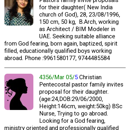
Pastors family invite proposals
for their daughter( New India
church of God), 28, 23/08/1996,
150 cm, 50 kg, B.Arch, working
as Architect / BIM Modeler in
UAE. Seeking suitable alliance
from God fearing, born again, baptized, spirit
filled, educationally qualified boys working
abroad. Phone :9961580177, 9744485584
4356/Mar 05/
5
Christian
Pentecostal pastor family invites
proposal for their daughter.
(age:24,DOB:29/06/
2000,
Height:146cm, weight:50kg) BSc
Nurse, Trying to go abroad.
Looking for a God fearing,
ministry oriented and professionally qualified