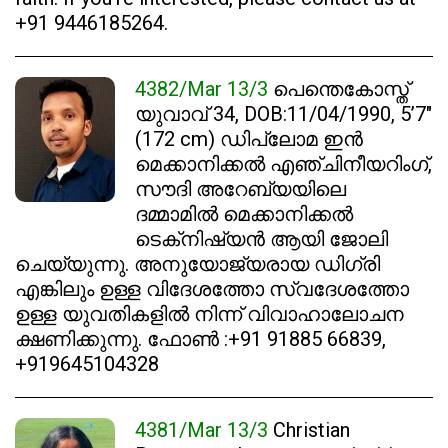
+91 9446185264.
4382/Mar 13/3
പെന്തെകോസ്ത്
യുവാവ് 34, DOB:11/04/1990, 5’7″
(172 cm) ഡിപ്ലോമ ഇൻ
മെക്കാനിക്കൽ എഞ്ചിനീയറിംഗ്,
സൗദി അറേബ്യയിലെ
ദമ്മാമിൽ മെക്കാനിക്കൽ
ടെക്‌നിഷ്യൻ ആയി ജോലി
ചെയ്യുന്നു. അനുയോജ്യരായ ഡിഗ്രി
എങ്കിലും ഉള്ള വിദേശത്തോ സ്വദേശത്തോ
ഉള്ള യുവതികളിൽ നിന്ന് വിവാഹാലോചന
ക്ഷണിക്കുന്നു. ഫോൺ :+91 91885 66839,
+919645104328
4381/Mar 13/3
Christian