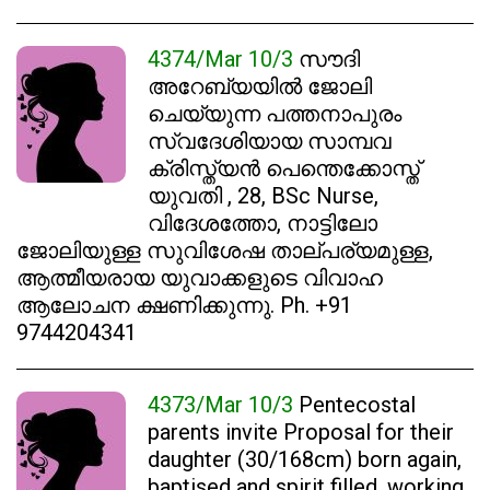
4374/Mar 10/3
സൗദി
അറേബ്യയിൽ ജോലി
ചെയ്യുന്ന പത്തനാപുരം
സ്വദേശിയായ സാമ്പവ
ക്രിസ്ത്യൻ പെന്തെക്കോസ്ത്
യുവതി , 28, BSc Nurse,
വിദേശത്തോ, നാട്ടിലോ
ജോലിയുള്ള സുവിശേഷ താല്പര്യമുള്ള,
ആത്മീയരായ യുവാക്കളുടെ വിവാഹ
ആലോചന ക്ഷണിക്കുന്നു. Ph. +91
9744204341
4373/Mar 10/3
Pentecostal
parents invite Proposal for their
daughter (30/168cm) born again,
baptised and spirit filled, working