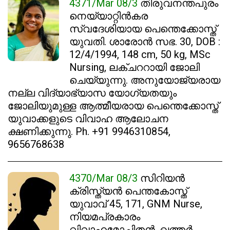
4371/Mar 08/3
തിരുവനന്തപുരം
നെയ്യാറ്റിൻകര
സ്വദേശിയായ പെന്തെക്കോസ്ത്
യുവതി. ശാരോൻ സഭ. 30, DOB :
12/4/1994, 148 cm, 50 kg, MSc
Nursing, ലക്ചററായി ജോലി
ചെയ്യുന്നു. അനുയോജ്യരായ
നല്ല വിദ്യാഭ്യാസ യോഗ്യതയും
ജോലിയുമുള്ള ആത്മീയരായ പെന്തെക്കോസ്ത്
യുവാക്കളുടെ വിവാഹ ആലോചന
ക്ഷണിക്കുന്നു. Ph. +91 9946310854,
9656768638
4370/Mar 08/3
സിറിയൻ
ക്രിസ്ത്യൻ പെന്തകോസ്ത്
യുവാവ് 45, 171, GNM Nurse,
നിയമപ്രകാരം
വിവാഹമോചിതൻ. ഖത്തർ