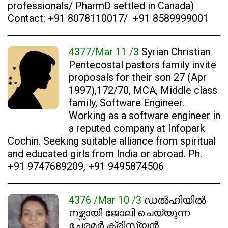
professionals/ PharmD settled in Canada)
Contact: +91 8078110017/ +91 8589999001
4377/Mar 11 /3
Syrian Christian
Pentecostal pastors family invite
proposals for their son 27 (Apr
1997),172/70, MCA, Middle class
family, Software Engineer.
Working as a software engineer in
a reputed company at Infopark
Cochin. Seeking suitable alliance from spiritual
and educated girls from India or abroad. Ph.
+91 9747689209, +91 9495874506
4376 /Mar 10 /3
ഡൽഹിയിൽ
നഴ്സായി ജോലി ചെയ്യുന്ന
ചേരമർ ക്രിസ്ത്യൻ