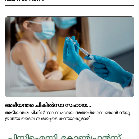
അടിയന്തര ചികിൽസാ സഹായ...
അടിയന്തര ചികിൽസാ സഹായ അഭ്യർത്ഥന ഞാൻ ന്യൂ
ഇന്ത്യ ദൈവ സഭയുടെ കന്യാകുമാരി