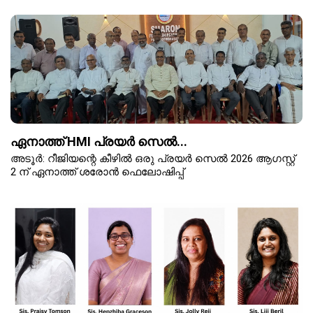
ഏനാത്ത് HMI പ്രയർ സെൽ...
അടൂർ: റീജിയന്റെ കീഴിൽ ഒരു പ്രയർ സെൽ 2026 ആഗസ്റ്റ്
2 ന് ഏനാത്ത് ശരോൻ ഫെലോഷിപ്പ്