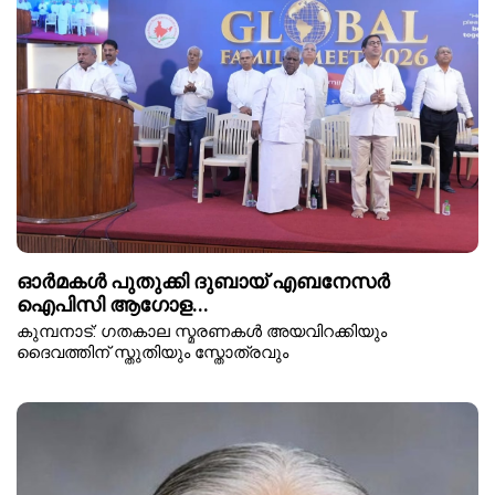
ഓർമകൾ പുതുക്കി ദുബായ് എബനേസർ
ഐപിസി ആഗോള...
കുമ്പനാട്: ഗതകാല സ്മരണകൾ അയവിറക്കിയും
ദൈവത്തിന് സ്തുതിയും സ്തോത്രവും