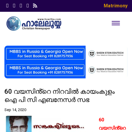
Matrimony
60 വയസിൻ്റെ നിറവിൽ കായംകുളം
ഐ പി സി എബനേസർ സഭ
Sep 14, 2020
60
വയസിൻ്റെ