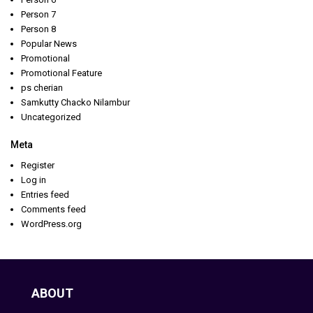
Person 7
Person 8
Popular News
Promotional
Promotional Feature
ps cherian
Samkutty Chacko Nilambur
Uncategorized
Meta
Register
Log in
Entries feed
Comments feed
WordPress.org
ABOUT