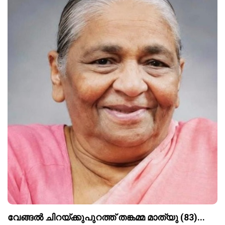
വേങ്ങൽ ചിറയ്ക്കുപുറത്ത് തങ്കമ്മ മാത്യു (83)...