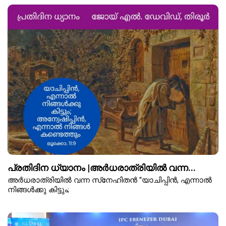
പ്രതിദിന ധ്യാനം |അർധരാത്രിയിൽ വന്ന...
അർധരാത്രിയിൽ വന്ന സ്‌നേഹിതൻ “യാചിപ്പിൻ, എന്നാൽ
നിങ്ങൾക്കു കിട്ടും;