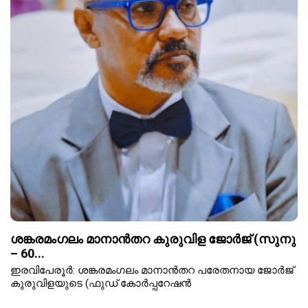
ശങ്കരമംഗലം മാനാൻതറ കുരുവിള ജോർജ് (സുനു
– 60...
ഇരവിപേരൂർ: ശങ്കരമംഗലം മാനാൻതറ പരേതനായ ജോർജ്
കുരുവിളയുടെ (ഫുഡ് കോർപ്പറേഷൻ