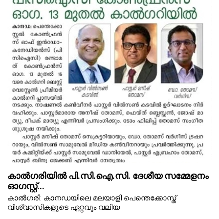
കാൽഗരിയിൽ പി.സി.ഐ.സി. ദേശീയ സമ്മേളനം
ഓഗസ്റ്റ്...
കാൽഗരി: കാനഡയിലെ മലയാളി പെന്തെക്കോസ്ത്
വിശ്വാസികളുടെ ഏറ്റവും വലിയ