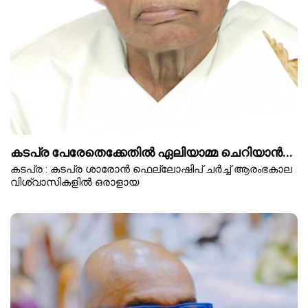
കടപ്ര പേരേതെക്കേതിൽ ഏലിയാമ്മ ചെറിയാൻ...
കടപ്ര : കടപ്ര ശാരോൻ ഫെല്ലോഷിപ് ചർച്ച് ആരംഭകാല
വിശ്വാസികളിൽ ഒരാളായ