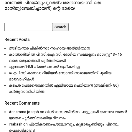
വേങ്ങൽ: ചിറയ്ക്കുപുറത്ത് പരേതനായ സി. ജെ.
മാത്യു(ബേബിച്ചായൻ) ന്റെ ഭാര്യ
Search
for:
Recent Posts
അടിയന്തര ചികിൽസാ സഹായ അഭ്യർത്ഥന
കാൽഗരിയിൽ പി.സി.ഐ.സി. ദേശീയ സമ്മേളനം ഓഗസ്റ്റ് 13–16
വരെ; ഒരുക്കങ്ങൾ പൂർത്തിയായി
ഏനാത്ത് HMI പ്രയർ സെൽ രൂപീകരിച്ചു
ഐപിസി കാനഡ റീജിയൻ സോദരി സമാജത്തിന് പുതിയ
ഭാരവാഹികൾ
കടപ്ര പേരേതെക്കേതിൽ ഏലിയാമ്മ ചെറിയാൻ (അമ്മിണി- 86)
കർതൃസന്നിധിയിൽ
Recent Comments
Annamma joseph
on
വിശ്വാസത്തിൻ്റെ പാട്ടുകാരി അന്നമ്മ മാമ്മൻ
യാത്ര പൂർത്തിയാക്കിയ ദിവസം
Prakash
on
പ്രതികരണം-പൗലോസും, കൂടാരപ്പണിയും, പിന്നെ…
ഉപദേശിമാരും!