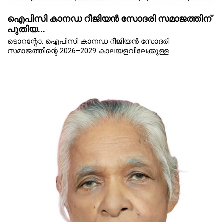
ഐപിസി കാനഡ റീജിയൻ സോദരി സമാജത്തിന്
പുതിയ...
ടൊറന്റോ: ഐപിസി കാനഡ റീജിയൻ സോദരി
സമാജത്തിന്റെ 2026–2029 കാലയളവിലേക്കുള്ള