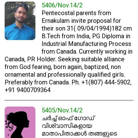
5406/Nov.14/2
Pentecostal parents from
Ernakulam invite proposal for
their son 31( 09/04/1994)182 cm
B.Tech from India, PG Diploma in
Industrial Manufacturing Process
from Canada. Currently working in
Canada, PR Holder. Seeking suitable alliance
from God fearing, born again, baptized, non
ornamental and professionally qualified girls.
Preferably from Canada. Ph. +1(807) 444-5902,
+91 9400709364
5405/Nov.14/2
ചർച്ച് ഓഫ് ഗോഡ്
വിശ്വാസികളായ
മാതാപിതാക്കൾ തങ്ങളുടെ