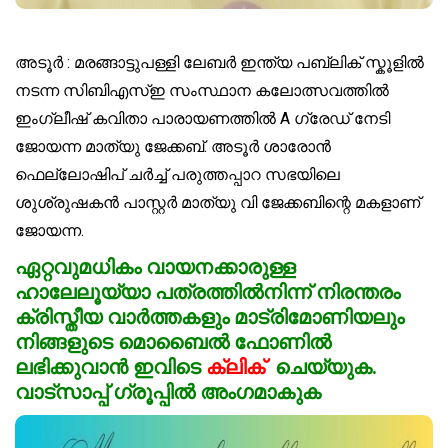
അടൂർ : മരങ്ങാട്ടുപള്ളി ലേബർ ഇന്ത്യ പബ്ലിക് സ്കൂളിൽ
നടന്ന സിബിഎസ്ഇ സംസ്ഥാന കലോത്സവത്തിൽ
ഇംഗ്ലീഷ് കവിതാ പാരായണത്തിൽ A ഗ്രേഡ് നേടി
ജോയന്ന മാത്യു ജേക്കബ്. അടൂർ ശാരോൻ
ഫെല്ലോഷിപ് ചർച്ച് പരുത്തപ്പാറ സഭയിലെ
ശുശ്രുഷകൻ പാസ്റ്റർ മാത്യു വി ജേക്കബിന്റെ മകളാണ്
ജോയന്ന.
ഏ
റ്റവുമധികം
വായനക്കാരുള്ള
ഹാലേലൂയ്യാ പത്രത്തിൽനിന്ന് നിരന്തരം
ക്രിസ്തീയ വാർത്തകളും മാട്രിമോണിയലും
നിങ്ങളുടെ മൊബൈൽ ഫോണിൽ
ലഭിക്കുവാൻ ഇവിടെ
ക്ലിക്
ചെയ്യുക.
വാട്സാപ്പ് ഗ്രൂപ്പിൽ അംഗമാകുക