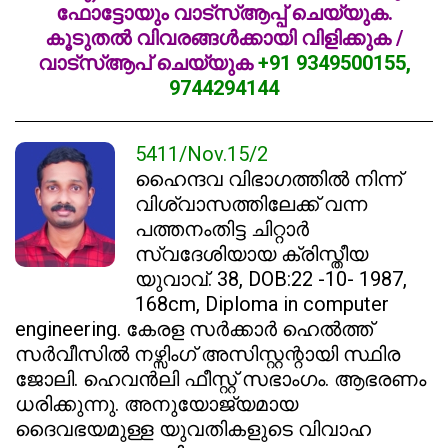
ഫോട്ടോയും വാട്സ്ആപ്പ് ചെയ്യുക.
കൂടുതൽ വിവരങ്ങൾക്കായി വിളിക്കുക /
വാട്സ്ആപ് ചെയ്യുക
+91 9349500155,
9744294144
5411/Nov.15/2
ഹൈന്ദവ വിഭാഗത്തിൽ നിന്ന്
വിശ്വാസത്തിലേക്ക് വന്ന
പത്തനംതിട്ട ചിറ്റാർ
സ്വദേശിയായ ക്രിസ്തീയ
യുവാവ്. 38, DOB:22 -10- 1987,
168cm, Diploma in computer
engineering. കേരള സർക്കാർ ഹെൽത്ത്
സർവീസിൽ നഴ്സിംഗ് അസിസ്റ്റന്റായി സ്ഥിര
ജോലി. ഹെവൻലി ഫീസ്റ്റ് സഭാംഗം. ആഭരണം
ധരിക്കുന്നു. അനുയോജ്യമായ
ദൈവഭയമുള്ള യുവതികളുടെ വിവാഹ