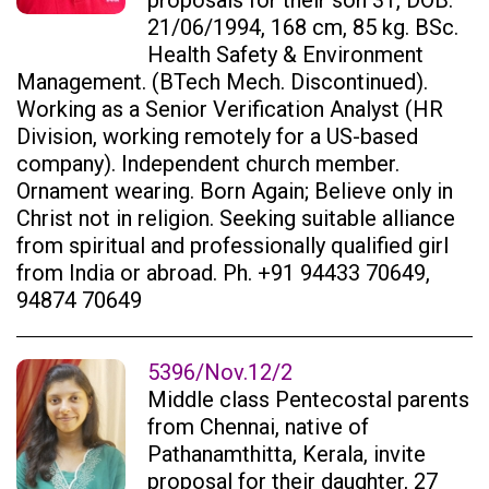
proposals for their son 31, DOB:
21/06/1994, 168 cm, 85 kg. BSc.
Health Safety & Environment
Management. (BTech Mech. Discontinued).
Working as a Senior Verification Analyst (HR
Division, working remotely for a US-based
company). Independent church member.
Ornament wearing. Born Again; Believe only in
Christ not in religion. Seeking suitable alliance
from spiritual and professionally qualified girl
from India or abroad. Ph. +91 94433 70649,
94874 70649
5396/Nov.12/2
Middle class Pentecostal parents
from Chennai, native of
Pathanamthitta, Kerala, invite
proposal for their daughter, 27