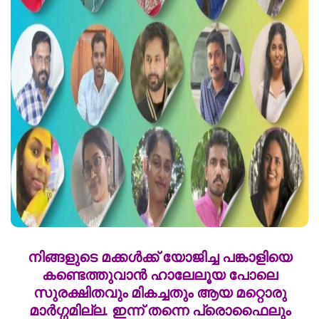
നിങ്ങളുടെ മക്കൾക്ക് യോജിച്ച പങ്കാളിയെ
കണ്ടെത്തുവാൻ ഹാലേലൂയ പോലെ
സുരക്ഷിതവും മികച്ചതും ആയ മറ്റൊരു
മാർഗ്ഗമില്ല. ഇന്ന് തന്നെ പ്രൊഫൈലും