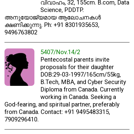
വിവാഹം, 32, 155cm. B.com, Data
Science, PDDTP.
അനുയോജ്യമായ ആലോചനകൾ
ക്ഷണിക്കുന്നു. Ph: +91 8301935653,
9496763802
5407/Nov.14/2
Pentecostal parents invite
proposals for their daughter
DOB:29-03-1997/165cm/55kg,
B.Tech, MBA, and Cyber Security
Diploma from Canada. Currently
working in Canada. Seeking a
God-fearing, and spiritual partner, preferably
from Canada. Contact: +91 9495483315,
7909296410.