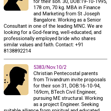
for their son. 30, DOB:19-10-1995,
178 cm, 70 kg. MBA in Finance
and Marketing from St Joseph
Bangalore. Working as a Senior
Consultant in one of the leading MNC. We are
looking for a God-fearing, well-educated, and
professionally employed bride who shares
similar values and faith. Contact: +91
8138892214
5383/Nov.10/2
Christian Pentecostal parents
from Trivandrum invite proposals
for their son 31, DOB:16-10-94,
169cm, BTech Civil Engineer,
pursuing ME structural. Working
as a project Engineer. Seeking
suitable alliance from spiritual and educated