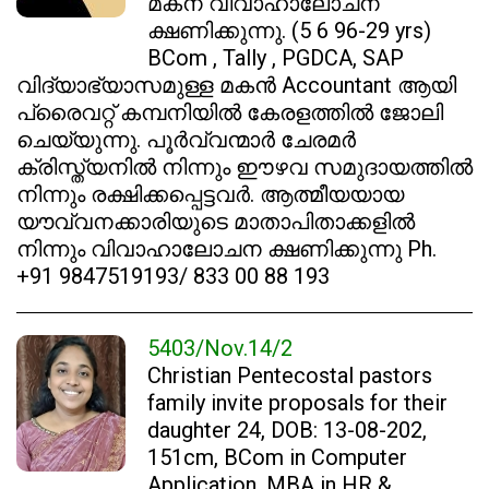
മകന് വിവാഹാലോചന
ക്ഷണിക്കുന്നു. (5 6 96-29 yrs)
BCom , Tally , PGDCA, SAP
വിദ്യാഭ്യാസമുള്ള മകൻ Accountant ആയി
പ്രൈവറ്റ് കമ്പനിയിൽ കേരളത്തിൽ ജോലി
ചെയ്യുന്നു. പൂർവ്വന്മാർ ചേരമർ
ക്രിസ്ത്യനിൽ നിന്നും ഈഴവ സമുദായത്തിൽ
നിന്നും രക്ഷിക്കപ്പെട്ടവർ. ആത്മീയയായ
യൗവ്വനക്കാരിയുടെ മാതാപിതാക്കളിൽ
നിന്നും വിവാഹാലോചന ക്ഷണിക്കുന്നു Ph.
+91 9847519193/ 833 00 88 193
5403/Nov.14/2
Christian Pentecostal pastors
family invite proposals for their
daughter 24, DOB: 13-08-202,
151cm, BCom in Computer
Application, MBA in HR &