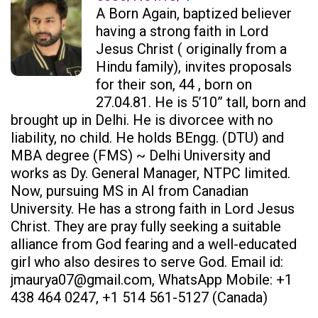
A Born Again, baptized believer
having a strong faith in Lord
Jesus Christ ( originally from a
Hindu family), invites proposals
for their son, 44 , born on
27.04.81. He is 5’10” tall, born and
brought up in Delhi. He is divorcee with no
liability, no child. He holds BEngg. (DTU) and
MBA degree (FMS) ~ Delhi University and
works as Dy. General Manager, NTPC limited.
Now, pursuing MS in AI from Canadian
University. He has a strong faith in Lord Jesus
Christ. They are pray fully seeking a suitable
alliance from God fearing and a well-educated
girl who also desires to serve God. Email id:
jmaurya07@gmail.com, WhatsApp Mobile: +1
438 464 0247, +1 514 561-5127 (Canada)