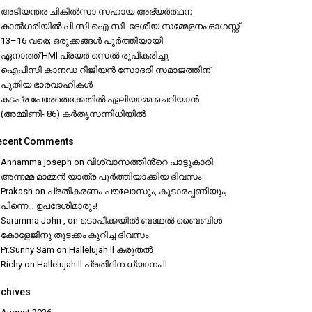
അടിയന്തര ചികിൽസാ സഹായ അഭ്യർത്ഥന
കാൽഗരിയിൽ പി.സി.ഐ.സി. ദേശീയ സമ്മേളനം ഓഗസ്റ്റ്
13–16 വരെ; ഒരുക്കങ്ങൾ പൂർത്തിയായി
ഏനാത്ത് HMI പ്രയർ സെൽ രൂപീകരിച്ചു
ഐപിസി കാനഡ റീജിയൻ സോദരി സമാജത്തിന്
പുതിയ ഭാരവാഹികൾ
കടപ്ര പേരേതെക്കേതിൽ ഏലിയാമ്മ ചെറിയാൻ
(അമ്മിണി- 86) കർതൃസന്നിധിയിൽ
ecent Comments
Annamma joseph
on
വിശ്വാസത്തിൻ്റെ പാട്ടുകാരി
അന്നമ്മ മാമ്മൻ യാത്ര പൂർത്തിയാക്കിയ ദിവസം
Prakash
on
പ്രതികരണം-പൗലോസും, കൂടാരപ്പണിയും,
പിന്നെ… ഉപദേശിമാരും!
Saramma John ,
on
ടൊപീക്കയിൽ ബഥേൽ ബൈബിൾ
കോളേജിനു തുടക്കം കുറിച്ച ദിവസം
Pr.Sunny Sam
on
Hallelujah ll കരുതൽ
Richy
on
Hallelujah ll പ്രതിദിന ധ്യാനം ll
rchives