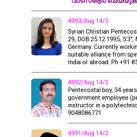
വാട്സ്ആപ് ചെയ്യു
4993/Aug 14/3
Syrian Christian Pentecost
29, DOB:25.12.1995, 5’3″,
Germany. Currently workin
suitable alliance from spi
India or abroad. Ph +91 
4992/Aug 14/3
Pentecostal boy, 34 year
government employee (pe
instructor in a polytechni
9048086771
4991/Aug 14/3