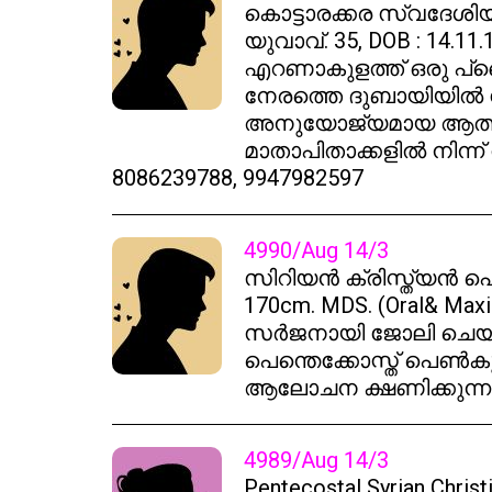
കൊട്ടാരക്കര സ്വദേശിയ
യുവാവ്. 35, DOB : 14.11.
എറണാകുളത്ത് ഒരു പ്രൈ
നേരത്തെ ദുബായിയിൽ 
അനുയോജ്യമായ ആത്മീയ
മാതാപിതാക്കളിൽ നിന്ന
8086239788, 9947982597
4990/Aug 14/3
സിറിയൻ ക്രിസ്ത്യൻ പെന്
170cm. MDS. (Oral& Maxil
സർജനായി ജോലി ചെയ്യ
പെന്തെക്കോസ്ത് പെൺകുട
ആലോചന ക്ഷണിക്കുന്നു.
4989/Aug 14/3
Pentecostal Syrian Christi