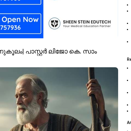
കൂലം| പാസ്റ്റർ ലിജോ കെ. സാം
R
A