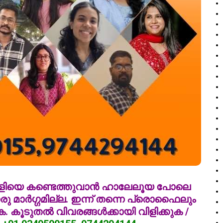
പങ്കാളിയെ കണ്ടെത്തുവാൻ ഹാലേലൂയ പോലെ
രു മാർഗ്ഗമില്ല. ഇന്ന് തന്നെ പ്രൊഫൈലും
. കൂടുതൽ വിവരങ്ങൾക്കായി വിളിക്കുക /