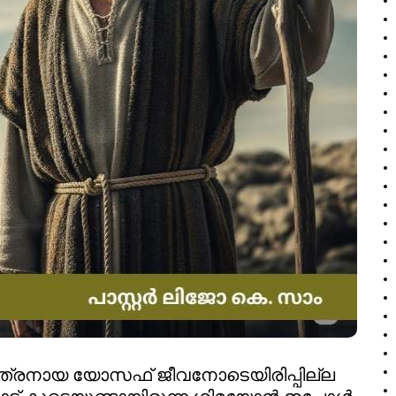
ുത്രനായ യോസഫ് ജീവനോടെയിരിപ്പില്ല