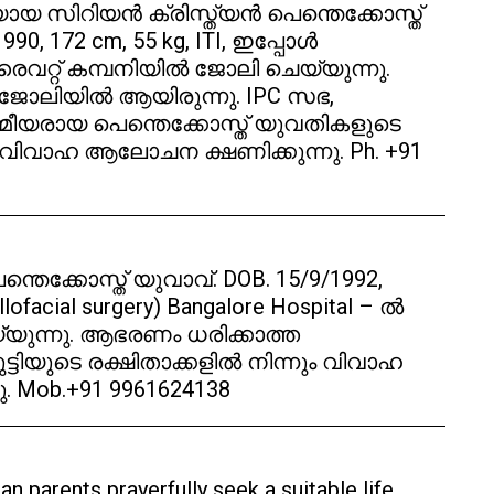
ായ സിറിയൻ ക്രിസ്ത്യൻ പെന്തെക്കോസ്ത്
1990, 172 cm, 55 kg, ITI, ഇപ്പോൾ
വറ്റ് കമ്പനിയിൽ ജോലി ചെയ്യുന്നു.
ജോലിയിൽ ആയിരുന്നു. IPC സഭ,
രായ പെന്തെക്കോസ്ത് യുവതികളുടെ
് വിവാഹ ആലോചന ക്ഷണിക്കുന്നു. Ph. +91
തെക്കോസ്ത് യുവാവ്. DOB. 15/9/1992,
lofacial surgery) Bangalore Hospital – ൽ
ുന്നു. ആഭരണം ധരിക്കാത്ത
്ടിയുടെ രക്ഷിതാക്കളിൽ നിന്നും വിവാഹ
 Mob.+91 9961624138
an parents prayerfully seek a suitable life