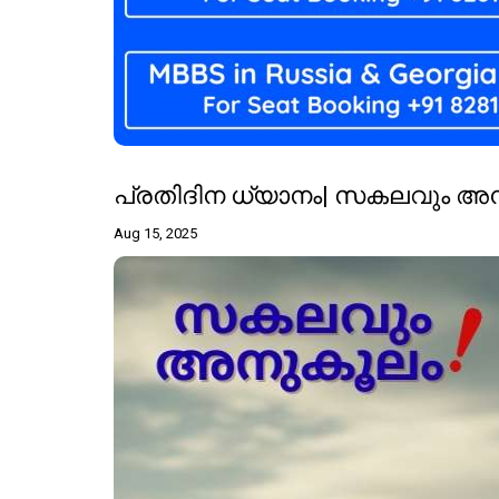
പ്രതിദിന ധ്യാനം| സകലവും അനു
Aug 15, 2025