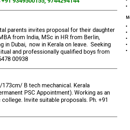
ക
+91 9349500155, 9744294144
M
al parents invites proposal for their daughter
 MBA from India, MSc in HR from Berlin,
g in Dubai, now in Kerala on leave. Seeking
ritual and professionally qualified boys from
85478 00938
s/173cm/ B tech mechanical. Kerala
rmanent PSC Appointment). Working as an
c college. Invite suitable proposals. Ph. +91