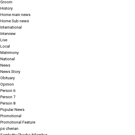
Groom
History
Home main news
Home Sub news
International
Interview
Live
Local
Matrimony
National
News
News Story
Obituary
Opinion
Person 6
Person 7
Person 8
Popular News
Promotional
Promotional Feature
ps cherian
Samkutty Chacko Nilambur