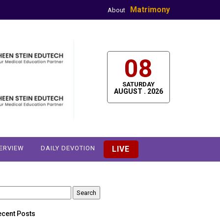
Matrimony
About
08
SATURDAY
AUGUST . 2026
TERVIEW
DAILY DEVOTION
LIVE
earch
r:
ecent Posts