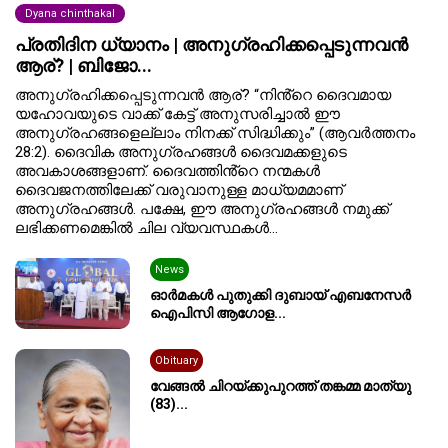
Dyana chinthakal
പ്രതിദിന ധ്യാനം | അനുഗ്രഹിക്കപ്പെടുന്നവൻ
ആര്? | ബിജോ...
അനുഗ്രഹിക്കപ്പെടുന്നവൻ ആര്? “നിൻ്റെ ദൈവമായ
യഹോവയുടെ വാക്ക് കേട്ട് അനുസരിച്ചാൽ ഈ
അനുഗ്രഹങ്ങളെല്ലാം നിനക്ക് സിദ്ധിക്കും” (ആവർത്തനം
28:2). ദൈവിക അനുഗ്രഹങ്ങൾ ദൈവമക്കളുടെ
അവകാശങ്ങളാണ്. ദൈവത്തിൻ്റെ നന്മകൾ
ദൈവജനത്തിലേക്ക് വരുവാനുള്ള മാധ്യമമാണ്
അനുഗ്രഹങ്ങൾ. പക്ഷേ, ഈ അനുഗ്രഹങ്ങൾ നമുക്ക്
ലഭിക്കണമെങ്കിൽ ചില വ്യവസ്ഥകൾ...
News
ഓർമകൾ പുതുക്കി ദുബായ് എബനേസർ
ഐപിസി ആഗോള...
Obituary
വേങ്ങൽ ചിറയ്ക്കുപുറത്ത് തങ്കമ്മ മാത്യു
(83)...