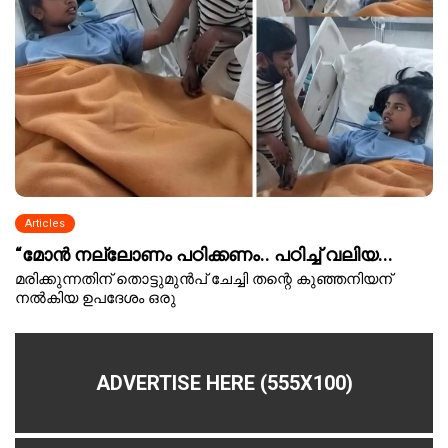
Articles
“മോൻ നല്ലോണം പഠിക്കണം.. പഠിച്ച് വലിയ...
മരിക്കുന്നതിന് തൊട്ടുമുൻപ് ചേച്ചി തന്റെ കുഞ്ഞനിയന്
നൽകിയ ഉപദേശം ഒരു
ADVERTISE HERE (555X100)