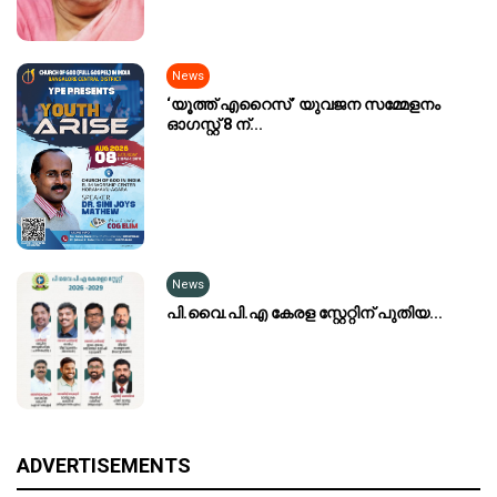
News
‘യൂത്ത് എറൈസ്’ യുവജന സമ്മേളനം
ഓഗസ്റ്റ് 8 ന്...
News
പി.വൈ.പി.എ കേരള സ്റ്റേറ്റിന് പുതിയ...
ADVERTISEMENTS