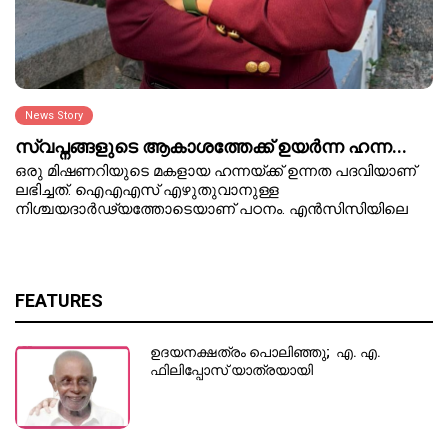
News Story
സ്വപ്നങ്ങളുടെ ആകാശത്തേക്ക് ഉയർന്ന ഹന്ന...
ഒരു മിഷണറിയുടെ മകളായ ഹന്നയ്ക്ക് ഉന്നത പദവിയാണ്
ലഭിച്ചത്. ഐഎഎസ് എഴുതുവാനുള്ള
നിശ്ചയദാർഢ്യത്തോടെയാണ് പഠനം. എൻസിസിയിലെ
FEATURES
ഉദയനക്ഷത്രം പൊലിഞ്ഞു; എ. എ.
ഫിലിപ്പോസ് യാത്രയായി