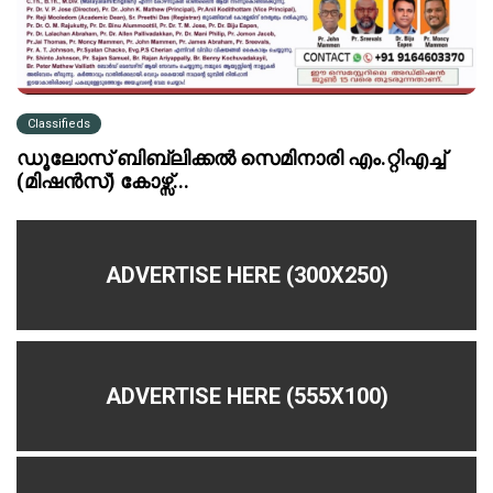
Classifieds
ഡൂലോസ് ബിബ്ലിക്കൽ സെമിനാരി എം.റ്റിഎച്ച്
(മിഷൻസ്) കോഴ്സ്...
ADVERTISE HERE (300X250)
ADVERTISE HERE (555X100)