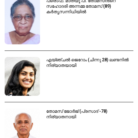
പ്രൊഫ. മാത്യൂ പി. തോമസിൻ്റെ
സഹോദരി അന്നമ്മ തോമസ് (89)
കർതൃസന്നിധിയിൽ
എയ്ഞ്ചൽ ജെറോം (ചിന്നു 28) ലണ്ടനിൽ
നിര്യാതയായി
തോമസ് ജോർജ് (പ്രസാദ് -78)
നിര്യാതനായി