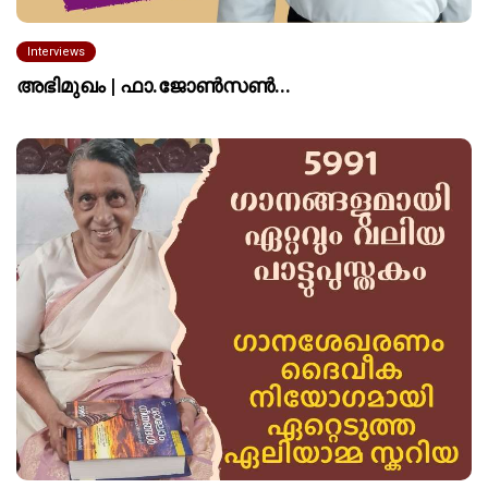
Interviews
അഭിമുഖം | ഫാ.ജോൺസൺ...