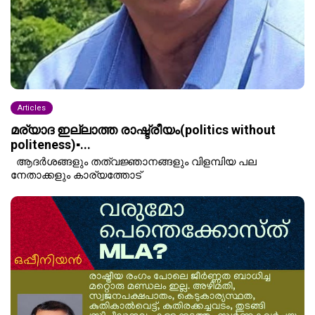
Articles
മര്യാദ ഇല്ലാത്ത രാഷ്ട്രീയം(politics without
politeness)▪️...
ആദർശങ്ങളും തത്വജ്ഞാനങ്ങളും വിളമ്പിയ പല
നേതാക്കളും കാര്യത്തോട്