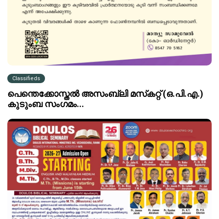
Classifieds
പെന്തെക്കോസ്തൽ അസംബ്ലി മസ്‌കറ്റ് (ഒ.പി.എ.)
കുടുംബ സംഗമം...