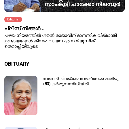
Editorial
പ്ലീസ് നിങ്ങള്‍...
പഴയ നിയമത്തിൽ ശൗൽ രാജാവിന് മാനസിക വിഭ്രാന്തി
ഉണ്ടായപ്പോള്‍ കിന്നര വായന എന്ന മ്യൂസിക്
തെറാപ്പിയിലൂടെ
OBITUARY
വേങ്ങൽ ചിറയ്ക്കുപുറത്ത് തങ്കമ്മ മാത്യു
(83) കർതൃസന്നിധിയിൽ