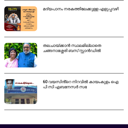
മദ്യപാനം നരകത്തിലേക്കുള്ള എളുപ്പവഴി
തലചായ്ക്കാൻ സ്ഥലമില്ലാതെ
ചങ്ങനാശ്ശേരി ബസ് സ്റ്റാൻഡിൽ
60 വയസിൻ്റെ നിറവിൽ കായംകുളം ഐ
പി സി എബനേസർ സഭ