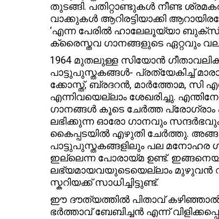
തുടങ്ങി. പതിറ്റാണ്ടുകൾ നീണ്ട ശ്ര
വാക്കുകൾ ആറിരട്ടിയാക്കി ആറായിര
‘എന്ന പേരിൽ ഹാലേലൂയ്യാ ബുക്സി
ക്രൈസ്തവ ഗാനങ്ങളുടെ ഏറ്റവും വലി
1964 മുതലുള്ള സിയോൻ ഗീതാവല
പാട്ടുപുസ്തകങ്ങൾ- പ്രത്യേകിച്ച്
ക്കോസ്ത്, ബ്രദറൻ, മാർത്തോമ, സി
എന്നിവയെല്ലാം ശേഖരിച്ചു. എന്തി
ഗാനങ്ങൾ കൂടെ ചേർത്ത പ്രോഗ്രാം ഷ
ലഭിക്കുന്ന ഓരോ ഗാനവും സന്ദർഭവും
കൈപ്പടയിൽ എഴുതി ചേർത്തു. അങ്ങ
പാട്ടുപുസ്തകങ്ങളിലും പല മനോഹര
ഇല്ലെന്ന പോരായ്മ ഉണ്ട്. ഇങ്ങനെ
ലഭ്യമായവയുടെയെല്ലാം മുഴുവൻ വര
സ്കറിയക്ക്‌ സാധിച്ചിട്ടുണ്ട്.
ഈ ദൗത്യത്തിൽ പിതാവ് കഴിഞ്ഞാൽ ഏറ
ഭർത്താവ് ബേബിച്ചൻ എന്ന് വിളിക്കപ്പെ