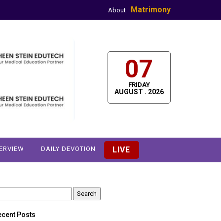
Matrimony
About
07
FRIDAY
AUGUST . 2026
TERVIEW
DAILY DEVOTION
LIVE
earch
r:
ecent Posts