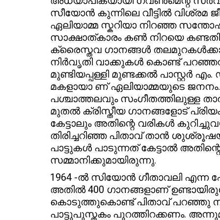
അധ്യാപികയായി ഗവൺമെന്റ് സർവീസിൽ
സീയോൻ കുന്നിലെ വീട്ടിൽ വിശ്രമ ജീ
ഏലിയാമ്മ സ്കറിയാ നിറഞ്ഞ സന്തോഷത്
സാക്ഷാത്കാരം കൺ നിറയെ കണ്ടതിന
ക്രൈസ്തവ ഗാനങ്ങൾ തലമുറകൾക്കായി
നിർവൃതി വാക്കുകൾ കൊണ്ട് പറഞ്ഞറി
മുണ്ടിയപ്പള്ളി മുണ്ടക്കൽ പാസ്റ്റർ 
മകളായാ ണ് ഏലിയാമ്മയുടെ ജനനം
പശ്ചാത്തലവും സംഗീതത്തിലുള്ള താ
മുതൽ ക്രിസ്തീയ ഗാനങ്ങളോട് പ്രിയ
കേട്ടാലും അതിന്റെ വരികൾ കുറിച്ചുവ
തിരിച്ചറിഞ്ഞ പിതാവ് താൻ ശുശ്രൂഷയ
പാട്ടുകൾ പാടുന്നത് കേട്ടാൽ അതിന്
സമ്മാനിക്കുമായിരുന്നു.
1964 -ൽ സിയോൻ ഗീതാവലി എന്ന പേരിൽ
അതിൽ 400 ഗാനങ്ങളാണ് ഉണ്ടായിരുന്
കൊടുത്തുകൊണ്ട് പിതാവ് പറഞ്ഞു നമു
പാട്ടുപുസ്തകം പുറത്തിറക്കണം. അന്ന