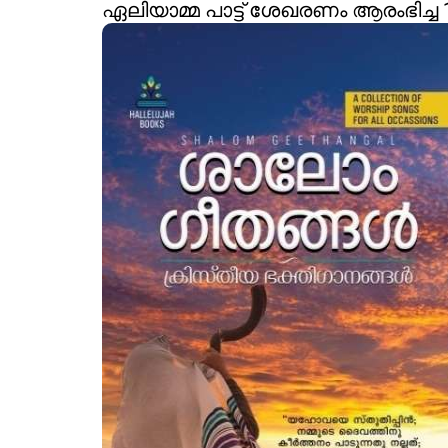
ഏലിയാമ്മ പാട്ട് ശേഖരണം
ആരംഭിച്ച