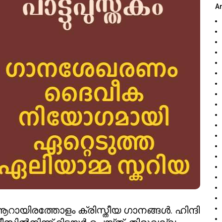
A
ആറായിരത്തോളം ക്രിസ്തീയ ഗാനങ്ങൾ. ഹിന്ദി