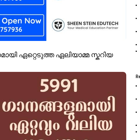
 ഏറ്റെടുത്ത ഏലിയാമ്മ സ്കറിയ
R