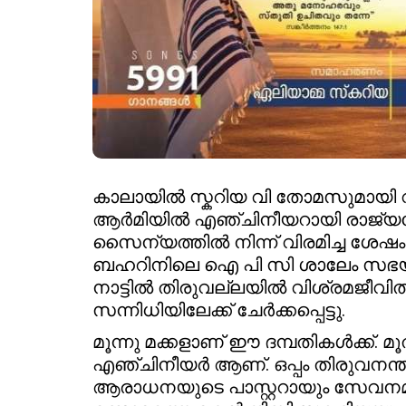
കാലായിൽ സ്കറിയ വി തോമസുമായി വി
ആർമിയിൽ എഞ്ചിനീയറായി രാജ്യസേ
സൈന്യത്തിൽ നിന്ന് വിരമിച്ച ശേഷ
ബഹറിനിലെ ഐ പി സി ശാലേം സഭയുട
നാട്ടിൽ തിരുവല്ലയിൽ വിശ്രമജീവിതം
സന്നിധിയിലേക്ക് ചേർക്കപ്പെട്ടു.
മൂന്നു മക്കളാണ് ഈ ദമ്പതികൾക്ക്
എഞ്ചിനീയർ ആണ്. ഒപ്പം തിരുവനന്ത
ആരാധനയുടെ പാസ്റ്ററായും സേവനമനുഷ്