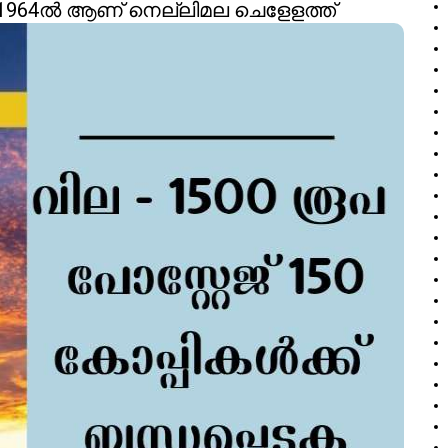
 1964ൽ ആണ് നെല്ലിമല ചെളേളത്ത്