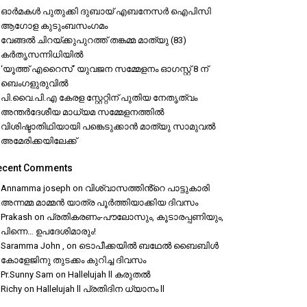
ഓർമകൾ പുതുക്കി ദുബായ് എബനേസർ ഐപിസി
ആഗോള കുടുംബസംഗമം
വേങ്ങൽ ചിറയ്ക്കുപുറത്ത് തങ്കമ്മ മാത്യു (83)
കർതൃസന്നിധിയിൽ
‘യൂത്ത് എറൈസ്’ യുവജന സമ്മേളനം ഓഗസ്റ്റ് 8 ന്
ബെംഗളുരുവിൽ
പി.വൈ.പി.എ കേരള സ്റ്റേറ്റിന് പുതിയ നേതൃത്വം
അന്തർദേശീയ മാധ്യമ സമ്മേളനത്തിൽ
വിശിഷ്ടാതിഥിയായി പങ്കെടുക്കാൻ മാത്യു സാമുവൽ
അമേരിക്കയിലേക്ക്
ecent Comments
Annamma joseph
on
വിശ്വാസത്തിൻ്റെ പാട്ടുകാരി
അന്നമ്മ മാമ്മൻ യാത്ര പൂർത്തിയാക്കിയ ദിവസം
Prakash
on
പ്രതികരണം-പൗലോസും, കൂടാരപ്പണിയും,
പിന്നെ… ഉപദേശിമാരും!
Saramma John ,
on
ടൊപീക്കയിൽ ബഥേൽ ബൈബിൾ
കോളേജിനു തുടക്കം കുറിച്ച ദിവസം
Pr.Sunny Sam
on
Hallelujah ll കരുതൽ
Richy
on
Hallelujah ll പ്രതിദിന ധ്യാനം ll